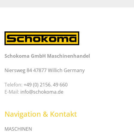
Schokoma GmbH Maschinenhandel
Niersweg 84 47877 Willich Germany
Telefon:
+49 (0) 2156. 49 660
E-Mail:
info@schokoma.de
Navigation & Kontakt
MASCHINEN