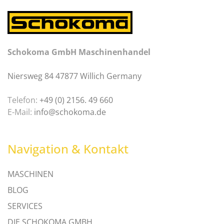
Schokoma GmbH Maschinenhandel
Niersweg 84 47877 Willich Germany
Telefon:
+49 (0) 2156. 49 660
E-Mail:
info@schokoma.de
Navigation & Kontakt
MASCHINEN
BLOG
SERVICES
DIE SCHOKOMA GMBH