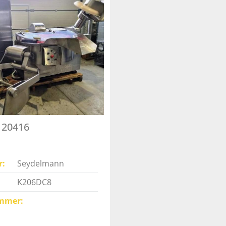
- 20416
r
Seydelmann
K206DC8
mmer