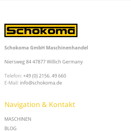
Schokoma GmbH Maschinenhandel
Niersweg 84 47877 Willich Germany
Telefon:
+49 (0) 2156. 49 660
E-Mail:
info@schokoma.de
Navigation & Kontakt
MASCHINEN
BLOG