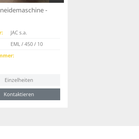
neidemaschine -
r
JAC s.a.
EML / 450 / 10
mmer
Einzelheiten
Kontaktieren