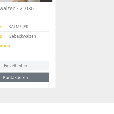
alzen - 21030
r
KALMEIJER
e
Gebäckwalzen
mmer
Einzelheiten
Kontaktieren