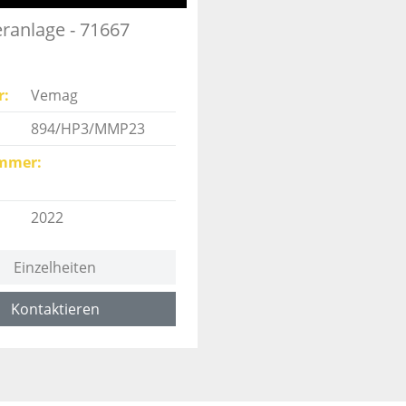
eranlage - 71667
r
Vemag
894/HP3/MMP23
mmer
2022
Einzelheiten
Kontaktieren