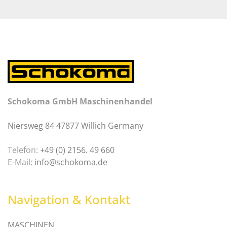
Schokoma GmbH Maschinenhandel
Niersweg 84 47877 Willich Germany
Telefon:
+49 (0) 2156. 49 660
E-Mail:
info@schokoma.de
Navigation & Kontakt
MASCHINEN