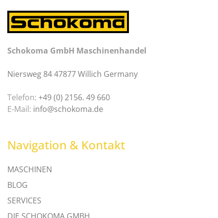
Schokoma GmbH Maschinenhandel
Niersweg 84 47877 Willich Germany
Telefon:
+49 (0) 2156. 49 660
E-Mail:
info@schokoma.de
Navigation & Kontakt
MASCHINEN
BLOG
SERVICES
DIE SCHOKOMA GMBH