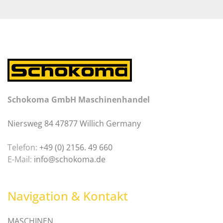
Schokoma GmbH Maschinenhandel
Niersweg 84 47877 Willich Germany
Telefon:
+49 (0) 2156. 49 660
E-Mail:
info@schokoma.de
Navigation & Kontakt
MASCHINEN