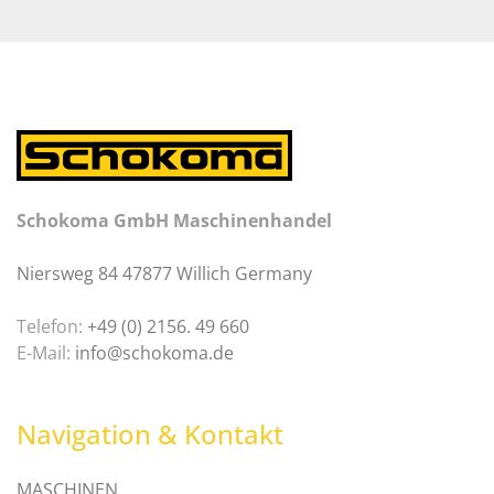
Schokoma GmbH Maschinenhandel
Niersweg 84 47877 Willich Germany
Telefon:
+49 (0) 2156. 49 660
E-Mail:
info@schokoma.de
Navigation & Kontakt
MASCHINEN