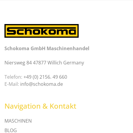
Schokoma GmbH Maschinenhandel
Niersweg 84 47877 Willich Germany
Telefon:
+49 (0) 2156. 49 660
E-Mail:
info@schokoma.de
Navigation & Kontakt
MASCHINEN
BLOG