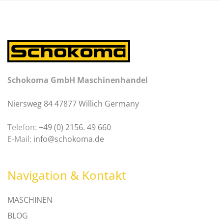
Schokoma GmbH Maschinenhandel
Niersweg 84 47877 Willich Germany
Telefon:
+49 (0) 2156. 49 660
E-Mail:
info@schokoma.de
Navigation & Kontakt
MASCHINEN
BLOG