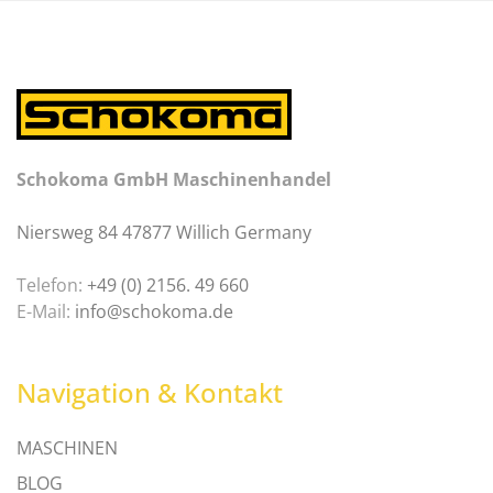
Schokoma GmbH Maschinenhandel
Niersweg 84 47877 Willich Germany
Telefon:
+49 (0) 2156. 49 660
E-Mail:
info@schokoma.de
Navigation & Kontakt
MASCHINEN
BLOG