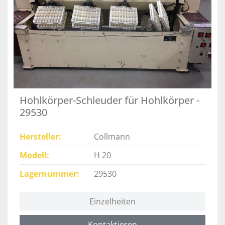
Hohlkörper-Schleuder für Hohlkörper -
29530
Hersteller
Collmann
Modell
H 20
Lagernummer
29530
Einzelheiten
Kontaktieren