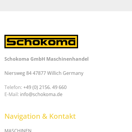
Schokoma GmbH Maschinenhandel
Niersweg 84 47877 Willich Germany
Telefon:
+49 (0) 2156. 49 660
E-Mail:
info@schokoma.de
Navigation & Kontakt
MASCHINEN