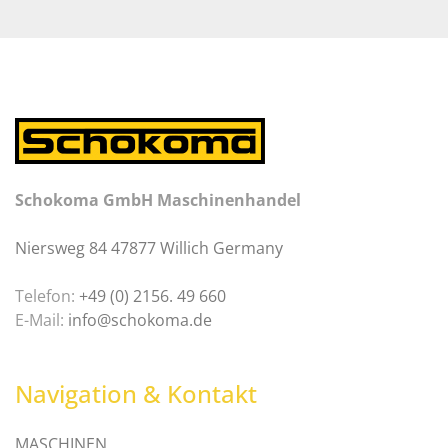
Schokoma GmbH Maschinenhandel
Niersweg 84 47877 Willich Germany
Telefon:
+49 (0) 2156. 49 660
E-Mail:
info@schokoma.de
Navigation & Kontakt
MASCHINEN