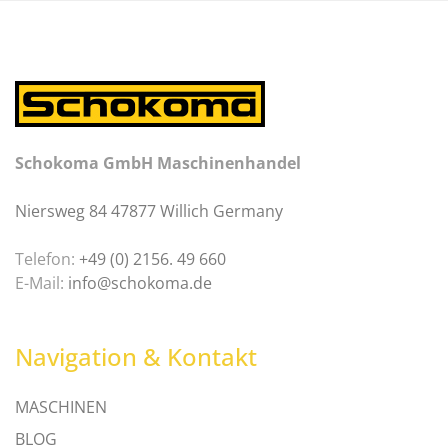
Schokoma GmbH Maschinenhandel
Niersweg 84 47877 Willich Germany
Telefon:
+49 (0) 2156. 49 660
E-Mail:
info@schokoma.de
Navigation & Kontakt
MASCHINEN
BLOG