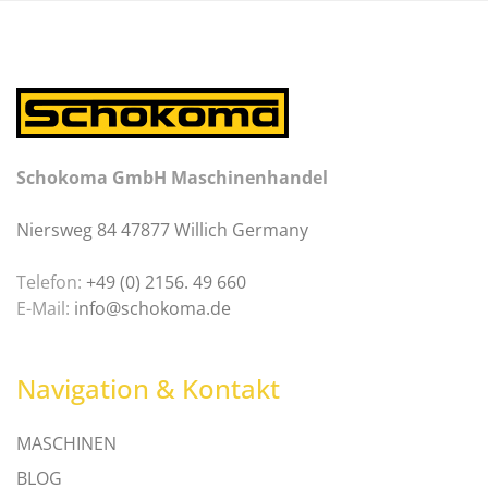
Schokoma GmbH Maschinenhandel
Niersweg 84 47877 Willich Germany
Telefon:
+49 (0) 2156. 49 660
E-Mail:
info@schokoma.de
Navigation & Kontakt
MASCHINEN
BLOG