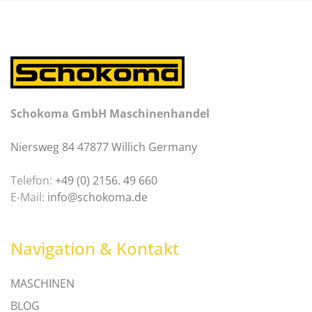
Schokoma GmbH Maschinenhandel
Niersweg 84 47877 Willich Germany
Telefon:
+49 (0) 2156. 49 660
E-Mail:
info@schokoma.de
Navigation & Kontakt
MASCHINEN
BLOG