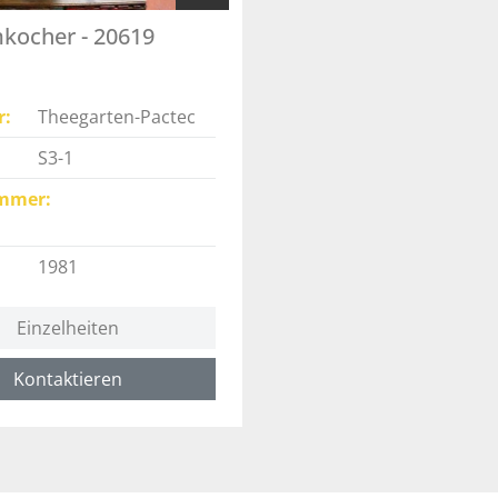
kocher - 20619
r
Theegarten-Pactec
S3-1
mmer
1981
Einzelheiten
Kontaktieren