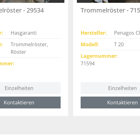
röster - 29534
Trommelröster - 71
r
Hasgaranti
Hersteller
Penagos C
e
Trommelröster,
Modell
T 20
Röster
Lagernummer
mmer
71594
Einzelheiten
Einzelheiten
Kontaktieren
Kontaktieren