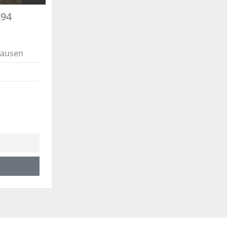
594
lausen