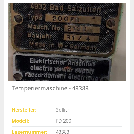
Temperiermaschine - 43383
Hersteller
Sollich
Modell
FD 200
Lagernummer
43383