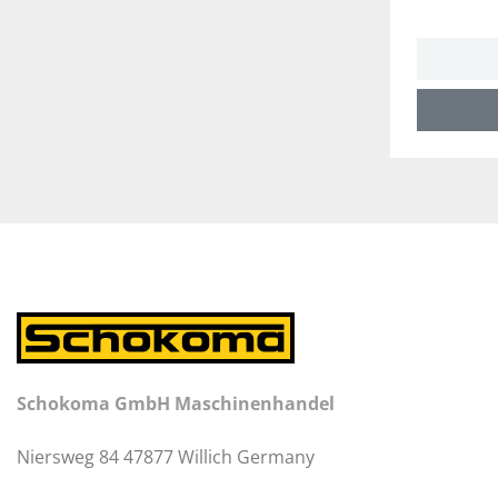
Schokoma GmbH Maschinenhandel
Niersweg 84 47877 Willich Germany