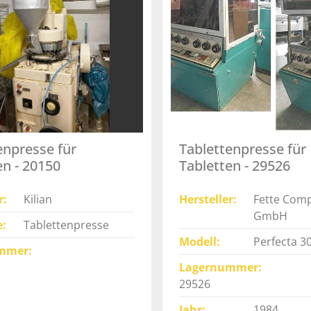
enpresse für
Tablettenpresse für
en - 20150
Tabletten - 29526
r
Kilian
Hersteller
Fette Com
GmbH
e
Tablettenpresse
Modell
Perfecta 3
mmer
Lagernummer
29526
Jahr
1984