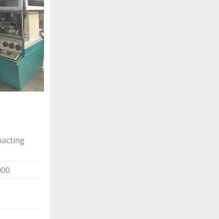
pacting
000