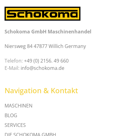
Schokoma GmbH Maschinenhandel
Niersweg 84 47877 Willich Germany
Telefon:
+49 (0) 2156. 49 660
E-Mail:
info@schokoma.de
Navigation & Kontakt
MASCHINEN
BLOG
SERVICES
DIE SCHOKOMA GMBH