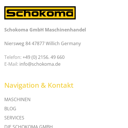
Schokoma GmbH Maschinenhandel
Niersweg 84 47877 Willich Germany
Telefon:
+49 (0) 2156. 49 660
E-Mail:
info@schokoma.de
Navigation & Kontakt
MASCHINEN
BLOG
SERVICES
DIE SCHOKOMA GMBH