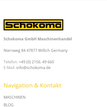
Schokoma GmbH Maschinenhandel
Niersweg 84 47877 Willich Germany
Telefon:
+49 (0) 2156. 49 660
E-Mail:
info@schokoma.de
Navigation & Kontakt
MASCHINEN
BLOG