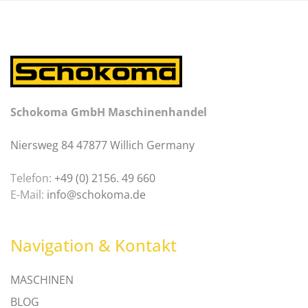
Schokoma GmbH Maschinenhandel
Niersweg 84 47877 Willich Germany
Telefon:
+49 (0) 2156. 49 660
E-Mail:
info@schokoma.de
Navigation & Kontakt
MASCHINEN
BLOG