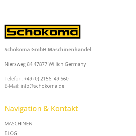
Schokoma GmbH Maschinenhandel
Niersweg 84 47877 Willich Germany
Telefon:
+49 (0) 2156. 49 660
E-Mail:
info@schokoma.de
Navigation & Kontakt
MASCHINEN
BLOG