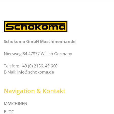
Schokoma GmbH Maschinenhandel
Niersweg 84 47877 Willich Germany
Telefon:
+49 (0) 2156. 49 660
E-Mail:
info@schokoma.de
Navigation & Kontakt
MASCHINEN
BLOG