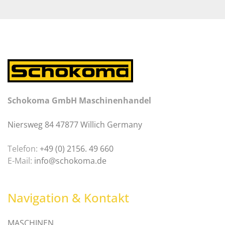
Schokoma GmbH Maschinenhandel
Niersweg 84 47877 Willich Germany
Telefon:
+49 (0) 2156. 49 660
E-Mail:
info@schokoma.de
Navigation & Kontakt
MASCHINEN