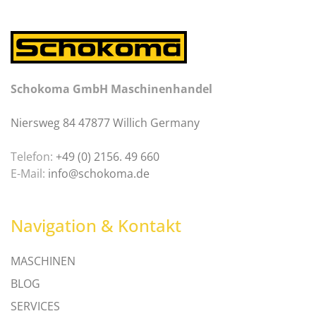
Schokoma GmbH Maschinenhandel
Niersweg 84 47877 Willich Germany
Telefon:
+49 (0) 2156. 49 660
E-Mail:
info@schokoma.de
Navigation & Kontakt
MASCHINEN
BLOG
SERVICES