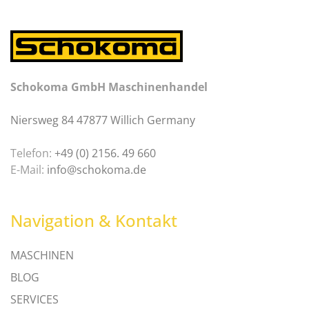
Schokoma GmbH Maschinenhandel
Niersweg 84 47877 Willich Germany
Telefon:
+49 (0) 2156. 49 660
E-Mail:
info@schokoma.de
Navigation & Kontakt
MASCHINEN
BLOG
SERVICES