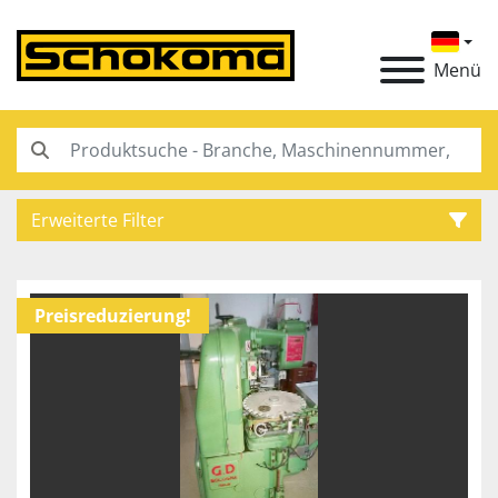
Menü
Erweiterte Filter
Kategorie
Preisreduzierung!
Hersteller