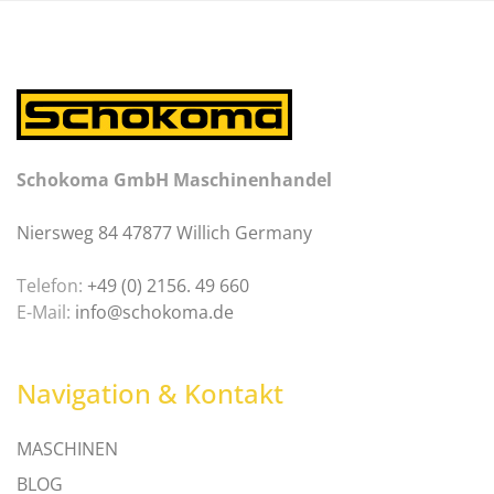
Schokoma GmbH Maschinenhandel
Niersweg 84 47877 Willich Germany
Telefon:
+49 (0) 2156. 49 660
E-Mail:
info@schokoma.de
Navigation & Kontakt
MASCHINEN
BLOG