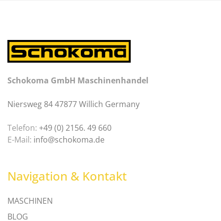
Schokoma GmbH Maschinenhandel
Niersweg 84 47877 Willich Germany
Telefon:
+49 (0) 2156. 49 660
E-Mail:
info@schokoma.de
Navigation & Kontakt
MASCHINEN
BLOG