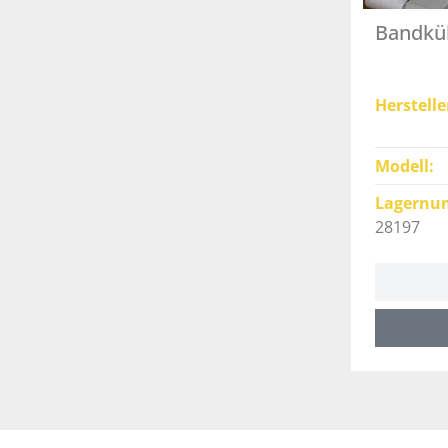
Bandküh
Herstelle
Modell
Lagernu
28197