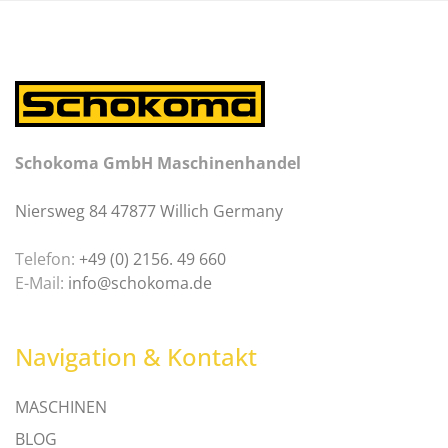
Schokoma GmbH Maschinenhandel
Niersweg 84 47877 Willich Germany
Telefon:
+49 (0) 2156. 49 660
E-Mail:
info@schokoma.de
Navigation & Kontakt
MASCHINEN
BLOG