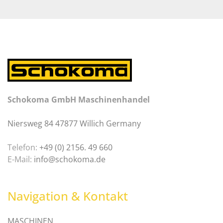
Schokoma GmbH Maschinenhandel
Niersweg 84 47877 Willich Germany
Telefon:
+49 (0) 2156. 49 660
E-Mail:
info@schokoma.de
Navigation & Kontakt
MASCHINEN