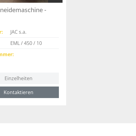
neidemaschine -
r
JAC s.a.
EML / 450 / 10
mmer
Einzelheiten
Kontaktieren