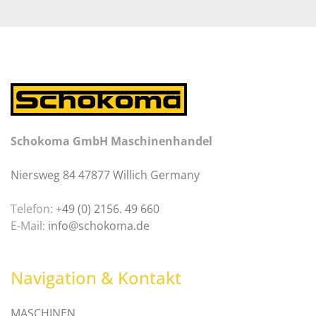
Schokoma GmbH Maschinenhandel
Niersweg 84 47877 Willich Germany
Telefon:
+49 (0) 2156. 49 660
E-Mail:
info@schokoma.de
Navigation & Kontakt
MASCHINEN