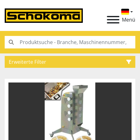
Menü
Erweiterte Filter
Kategorie
Hersteller