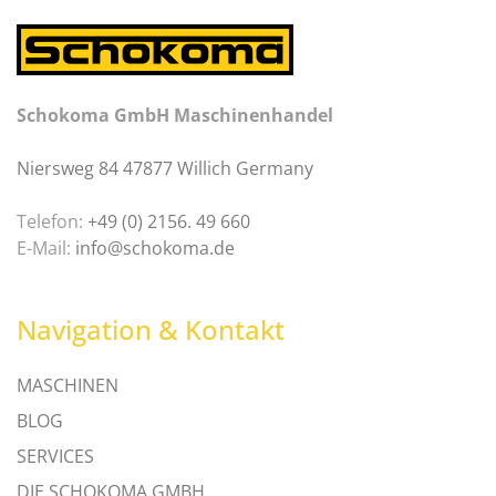
Schokoma GmbH Maschinenhandel
Niersweg 84 47877 Willich Germany
Telefon:
+49 (0) 2156. 49 660
E-Mail:
info@schokoma.de
Navigation & Kontakt
MASCHINEN
BLOG
SERVICES
DIE SCHOKOMA GMBH