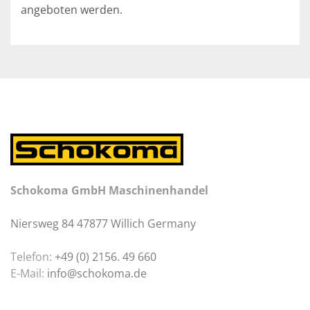
angeboten werden.
Schokoma GmbH Maschinenhandel
Niersweg 84 47877 Willich Germany
Telefon:
+49 (0) 2156. 49 660
E-Mail:
info@schokoma.de