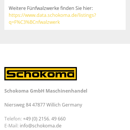
Weitere Fünfwalzwerke finden Sie hier: 
https://www.data.schokoma.de/listings?
q=F%C3%BCnfwalzwerk
Schokoma GmbH Maschinenhandel
Niersweg 84 47877 Willich Germany
Telefon:
+49 (0) 2156. 49 660
E-Mail:
info@schokoma.de