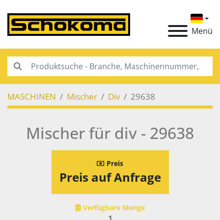
Menü
MASCHINEN
Mischer
Div
29638
Mischer für div - 29638
Preis
Preis auf Anfrage
Verfügbare Menge
1