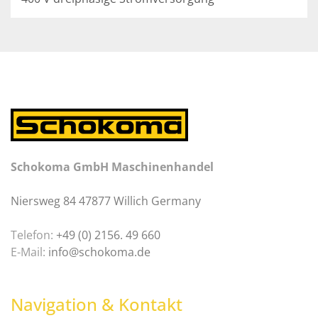
Schokoma GmbH Maschinenhandel
Niersweg 84 47877 Willich Germany
Telefon:
+49 (0) 2156. 49 660
E-Mail:
info@schokoma.de
Navigation & Kontakt